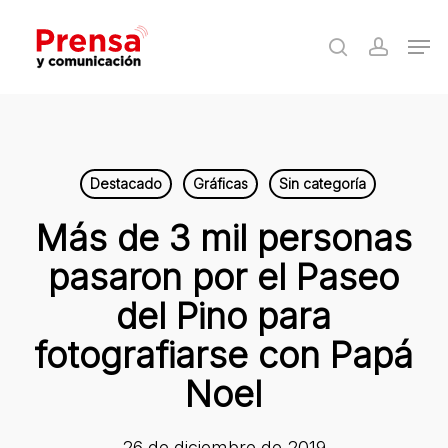
Skip
Men
to
search
accoun
Close
main
Menu
content
Destacado
Gráficas
Sin categoría
Más de 3 mil personas
pasaron por el Paseo
del Pino para
fotografiarse con Papá
Noel
26 de diciembre de 2019