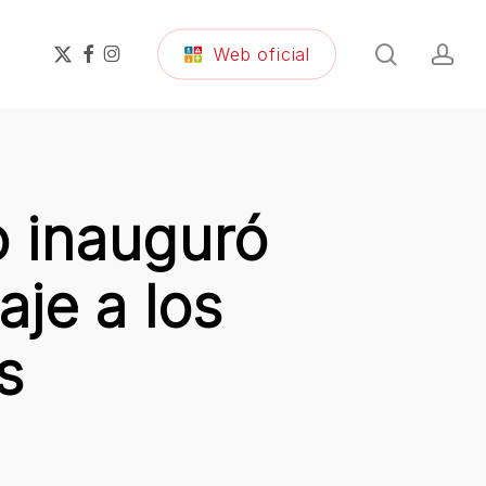
search
ac
x-
facebook
instagram
Web oficial
twitter
o inauguró
je a los
s