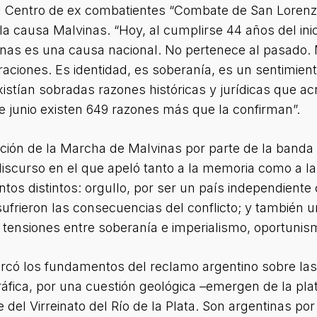
el Centro de ex combatientes “Combate de San Lorenz
la causa Malvinas. “Hoy, al cumplirse 44 años del inici
inas es una causa nacional. No pertenece al pasado. 
ciones. Es identidad, es soberanía, es un sentimiento
existían sobradas razones históricas y jurídicas que 
de junio existen 649 razones más que la confirman”.
ación de la Marcha de Malvinas por parte de la banda m
scurso en el que apeló tanto a la memoria como a la 
tos distintos: orgullo, por ser un país independiente 
ufrieron las consecuencias del conflicto; y también u
 tensiones entre soberanía e imperialismo, oportunism
rcó los fundamentos del reclamo argentino sobre las
áfica, por una cuestión geológica –emergen de la pla
e del Virreinato del Río de la Plata. Son argentinas po