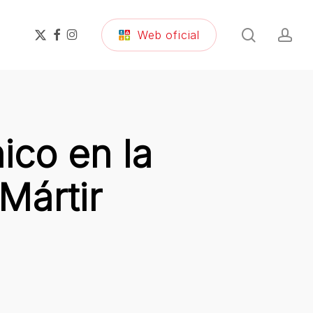
search
ac
x-
facebook
instagram
Web oficial
twitter
ico en la
Mártir