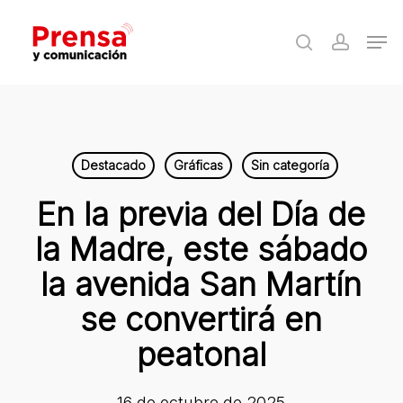
Skip
Men
to
search
accoun
Close
main
Menu
content
Destacado
Gráficas
Sin categoría
En la previa del Día de
la Madre, este sábado
la avenida San Martín
se convertirá en
peatonal
16 de octubre de 2025