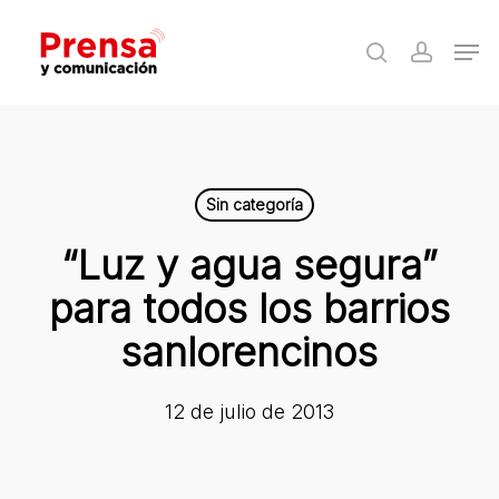
Skip
Men
to
search
accoun
Close
main
Menu
content
Sin categoría
“Luz y agua segura”
para todos los barrios
sanlorencinos
12 de julio de 2013