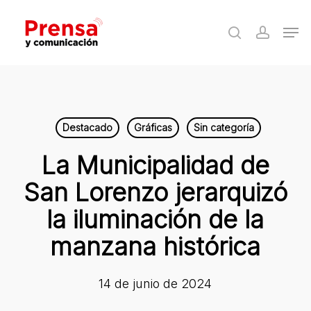
Skip
Men
to
search
accoun
Close
main
Menu
content
Destacado
Gráficas
Sin categoría
La Municipalidad de
San Lorenzo jerarquizó
la iluminación de la
manzana histórica
14 de junio de 2024