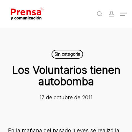
Skip
Men
to
search
accoun
Close
main
Menu
content
Sin categoría
Los Voluntarios tienen
autobomba
17 de octubre de 2011
En la mañana del pasado jueves se realizó la