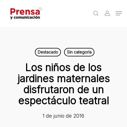
Skip
Men
to
search
accoun
Close
main
Menu
content
Destacado
Sin categoría
Los niños de los
jardines maternales
disfrutaron de un
espectáculo teatral
1 de junio de 2016