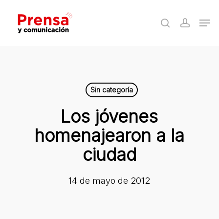
Skip
Men
to
search
accoun
Close
main
Menu
content
Sin categoría
Los jóvenes
homenajearon a la
ciudad
14 de mayo de 2012