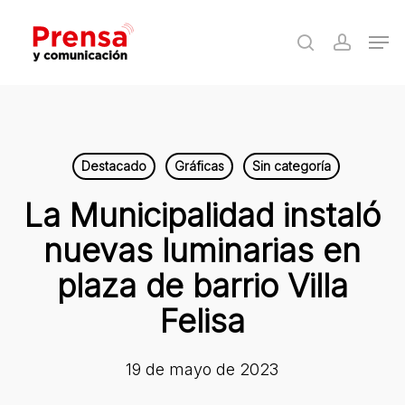
Skip
Men
to
search
accoun
Close
main
Menu
content
Destacado
Gráficas
Sin categoría
La Municipalidad instaló
nuevas luminarias en
plaza de barrio Villa
Felisa
19 de mayo de 2023