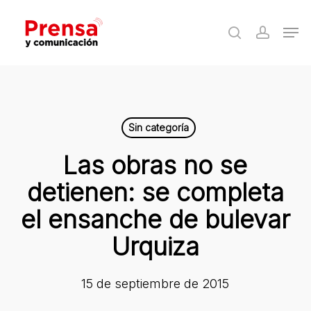
Skip
Men
to
search
accoun
Close
main
Menu
content
Sin categoría
Las obras no se
detienen: se completa
el ensanche de bulevar
Urquiza
15 de septiembre de 2015