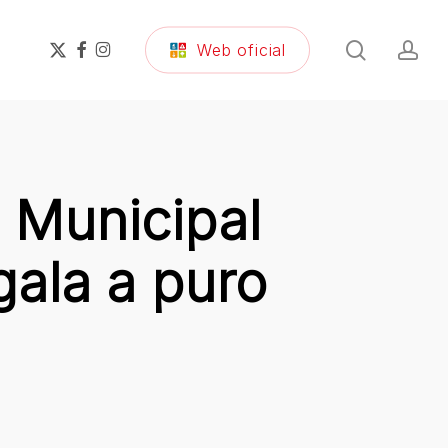
search
ac
x-
facebook
instagram
Web oficial
twitter
 Municipal
gala a puro