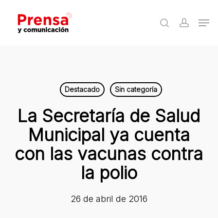
Skip
Men
to
search
accoun
Close
main
Menu
content
Destacado
Sin categoría
La Secretaría de Salud
Municipal ya cuenta
con las vacunas contra
la polio
26 de abril de 2016