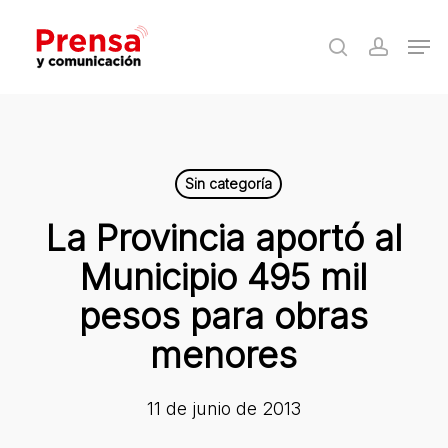
Skip
Men
to
search
accoun
Close
main
Menu
content
Sin categoría
La Provincia aportó al
Municipio 495 mil
pesos para obras
menores
11 de junio de 2013