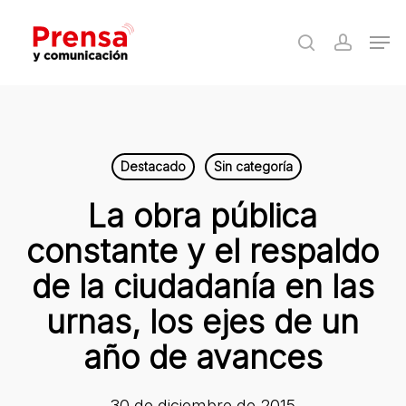
Skip
Men
to
search
accoun
Close
main
Menu
content
Destacado
Sin categoría
La obra pública
constante y el respaldo
de la ciudadanía en las
urnas, los ejes de un
año de avances
30 de diciembre de 2015