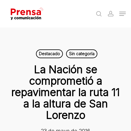
Skip
Men
to
search
accoun
Close
main
Menu
content
Destacado
Sin categoría
La Nación se
comprometió a
repavimentar la ruta 11
a la altura de San
Lorenzo
23 de mayo de 2016