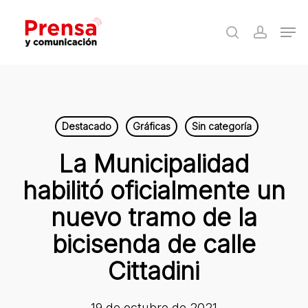
Skip
Men
to
search
accoun
Close
main
Menu
content
Destacado
Gráficas
Sin categoría
La Municipalidad
habilitó oficialmente un
nuevo tramo de la
bicisenda de calle
Cittadini
19 de octubre de 2021