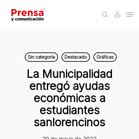
Skip
Men
to
search
accoun
Close
main
Menu
content
Sin categoría
Destacado
Gráficas
La Municipalidad
entregó ayudas
económicas a
estudiantes
sanlorencinos
20 de mayo de 2022