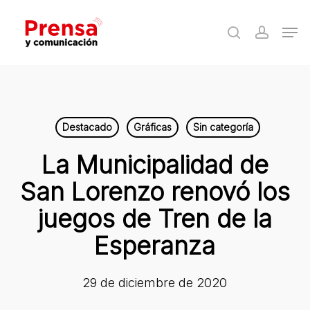
Skip
Men
to
search
accoun
Close
main
Menu
content
Destacado
Gráficas
Sin categoría
La Municipalidad de
San Lorenzo renovó los
juegos de Tren de la
Esperanza
29 de diciembre de 2020