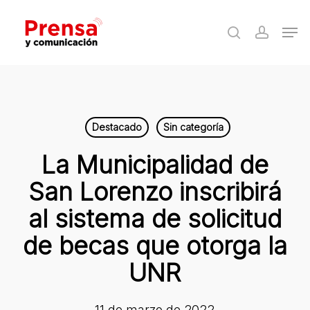
Skip
Men
to
search
accoun
Close
main
Menu
content
Destacado
Sin categoría
La Municipalidad de
San Lorenzo inscribirá
al sistema de solicitud
de becas que otorga la
UNR
11 de marzo de 2022