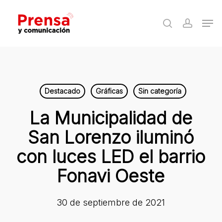
Skip
Men
to
search
accoun
Close
main
Menu
content
Destacado
Gráficas
Sin categoría
La Municipalidad de
San Lorenzo iluminó
con luces LED el barrio
Fonavi Oeste
30 de septiembre de 2021