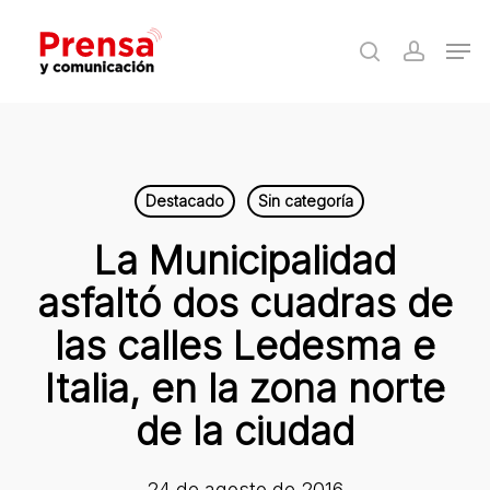
Skip
Men
to
search
accoun
Close
main
Menu
content
Destacado
Sin categoría
La Municipalidad
asfaltó dos cuadras de
las calles Ledesma e
Italia, en la zona norte
de la ciudad
24 de agosto de 2016