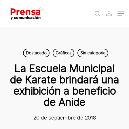
Skip
Men
to
search
accoun
Close
main
Menu
content
Destacado
Gráficas
Sin categoría
La Escuela Municipal
de Karate brindará una
exhibición a beneficio
de Anide
20 de septiembre de 2018