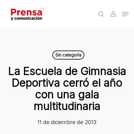
Skip
Men
to
search
accoun
Close
main
Menu
content
Sin categoría
La Escuela de Gimnasia
Deportiva cerró el año
con una gala
multitudinaria
11 de diciembre de 2013