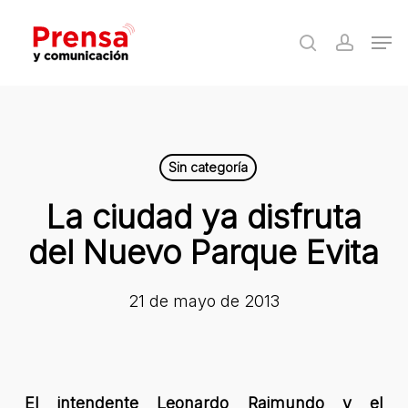
Skip
Men
to
search
accoun
Close
main
Menu
content
Sin categoría
La ciudad ya disfruta
del Nuevo Parque Evita
21 de mayo de 2013
El intendente Leonardo Raimundo y el