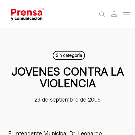
Skip
Men
to
search
accoun
Close
main
Menu
content
Sin categoría
JOVENES CONTRA LA
VIOLENCIA
29 de septiembre de 2009
El Intendente Municipal Dr. Leonardo