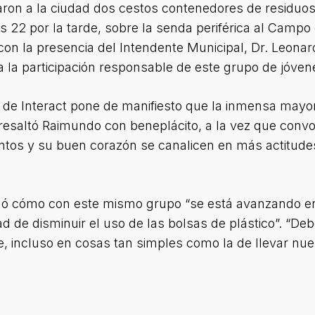
ron a la ciudad dos cestos contenedores de residuos,
 22 por la tarde, sobre la senda periférica al Campo d
 con la presencia del Intendente Municipal, Dr. Leona
a la participación responsable de este grupo de jóve
es de Interact pone de manifiesto que la inmensa mayor
resaltó Raimundo con beneplácito, a la vez que convo
os y su buen corazón se canalicen en más actitudes
talló cómo con este mismo grupo “se está avanzando e
ad de disminuir el uso de las bolsas de plástico”. “D
 incluso en cosas tan simples como la de llevar nues