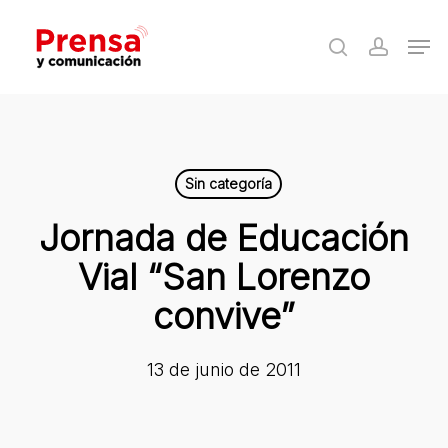
Skip
Men
to
search
accoun
Close
main
Menu
content
Sin categoría
Jornada de Educación
Vial “San Lorenzo
convive”
13 de junio de 2011