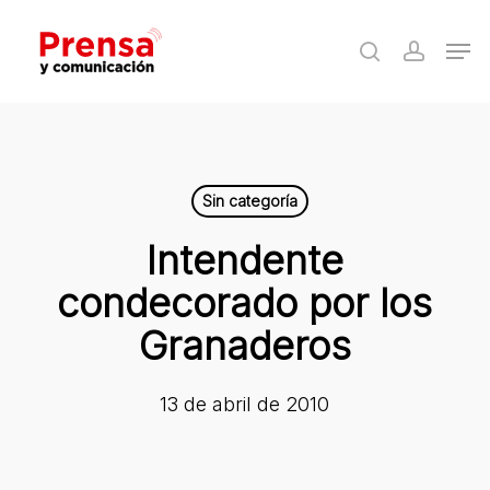
Skip
Men
to
search
accoun
Close
main
Menu
content
Sin categoría
Intendente
condecorado por los
Granaderos
13 de abril de 2010