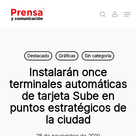
Skip
Men
to
search
accoun
Close
main
Menu
content
Destacado
Gráficas
Sin categoría
Instalarán once
terminales automáticas
de tarjeta Sube en
puntos estratégicos de
la ciudad
28 de noviembre de 2019