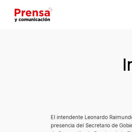
Skip
to
main
content
Hit enter to search or ESC to close
I
El intendente Leonardo Raimundo 
presencia del Secretario de Gobi