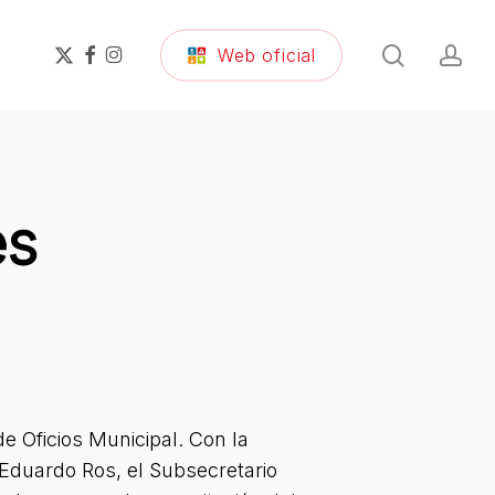
search
ac
x-
facebook
instagram
Web oficial
twitter
es
e Oficios Municipal. Con la
 Eduardo Ros, el Subsecretario