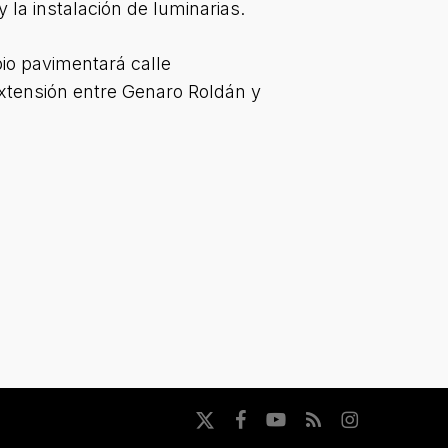
 la instalación de luminarias.
io pavimentará calle
xtensión entre Genaro Roldán y
x-
facebook
youtube
RSS
instagram
twitter