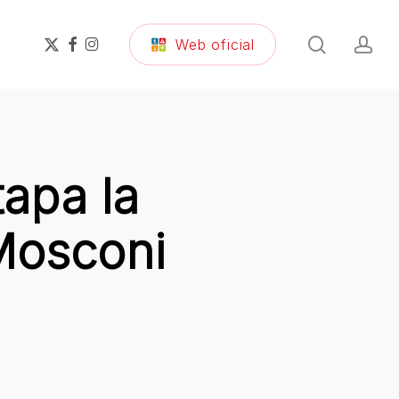
search
ac
x-
facebook
instagram
Web oficial
twitter
apa la
 Mosconi