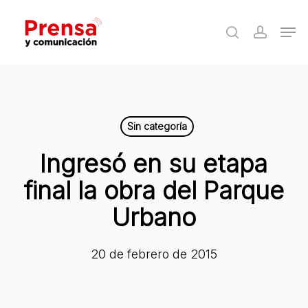
Skip
Men
to
search
accoun
Close
main
Menu
content
Sin categoría
Ingresó en su etapa
final la obra del Parque
Urbano
20 de febrero de 2015