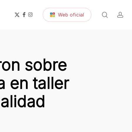
search
ac
x-
facebook
instagram
Web oficial
twitter
ron sobre
 en taller
alidad