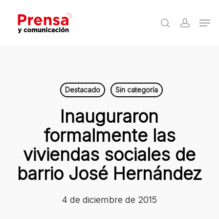
Skip
Men
to
search
accoun
Close
main
Menu
content
Destacado
Sin categoría
Inauguraron
formalmente las
viviendas sociales de
barrio José Hernández
4 de diciembre de 2015