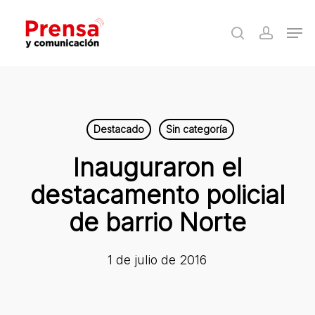
Skip
Men
to
search
accoun
Close
main
Menu
content
Destacado
Sin categoría
Inauguraron el
destacamento policial
de barrio Norte
1 de julio de 2016