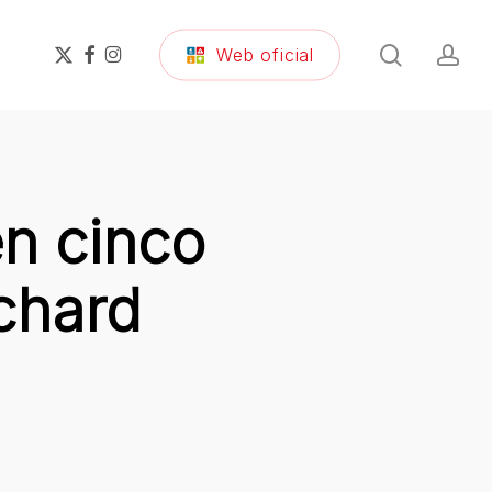
search
ac
x-
facebook
instagram
Web oficial
twitter
n cinco
chard