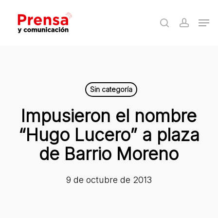
Skip
Men
to
search
accoun
Close
main
Menu
content
Sin categoría
Impusieron el nombre
“Hugo Lucero” a plaza
de Barrio Moreno
9 de octubre de 2013