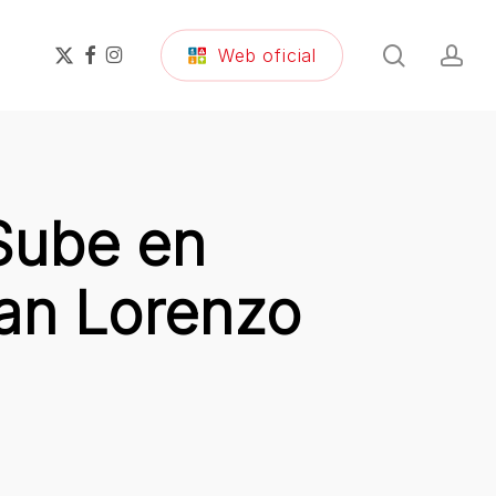
search
ac
x-
facebook
instagram
Web oficial
twitter
Sube en
San Lorenzo