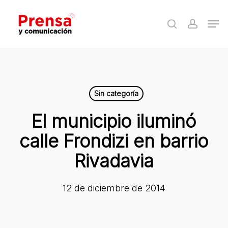
Skip
Men
to
search
accoun
Close
main
Menu
content
Sin categoría
El municipio iluminó
calle Frondizi en barrio
Rivadavia
12 de diciembre de 2014