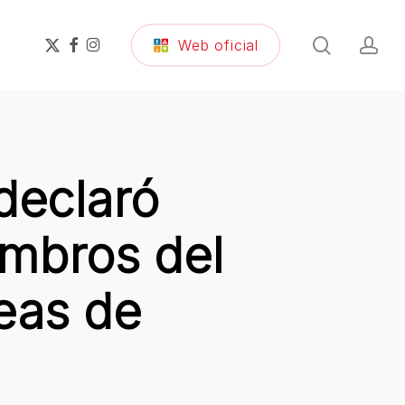
search
ac
x-
facebook
instagram
Web oficial
twitter
declaró
mbros del
reas de