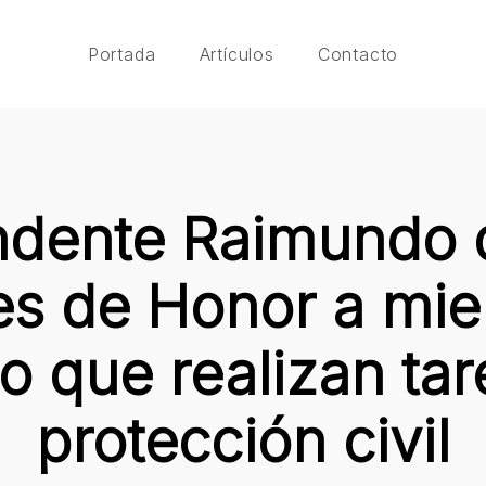
Portada
Artículos
Contacto
endente Raimundo 
s de Honor a mie
to que realizan ta
protección civil