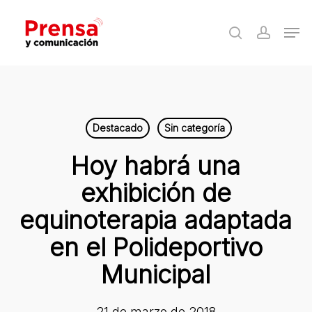
Skip
Men
to
search
accoun
Close
main
Menu
content
Destacado
Sin categoría
Hoy habrá una
exhibición de
equinoterapia adaptada
en el Polideportivo
Municipal
21 de marzo de 2018