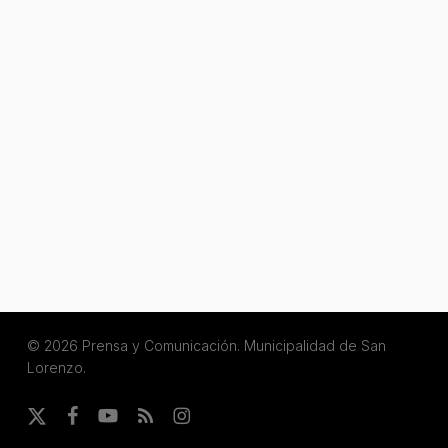
© 2026 Prensa y Comunicación. Municipalidad de San
Lorenzo.
x-
facebook
youtube
RSS
instagram
twitter