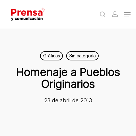
Skip
Men
to
search
accoun
Close
main
Menu
content
Gráficas
Sin categoría
Homenaje a Pueblos
Originarios
23 de abril de 2013