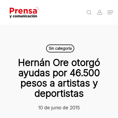
Skip
Men
to
search
accoun
Close
main
Menu
content
Sin categoría
Hernán Ore otorgó
ayudas por 46.500
pesos a artistas y
deportistas
10 de junio de 2015