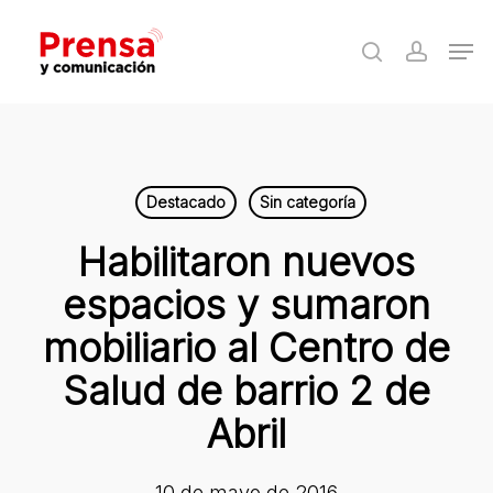
Skip
Men
to
search
accoun
Close
main
Menu
content
Destacado
Sin categoría
Habilitaron nuevos
espacios y sumaron
mobiliario al Centro de
Salud de barrio 2 de
Abril
10 de mayo de 2016