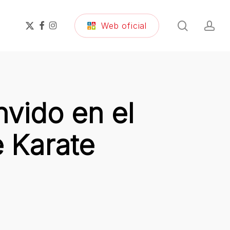
search
ac
x-
facebook
instagram
Web oficial
twitter
vido en el
 Karate