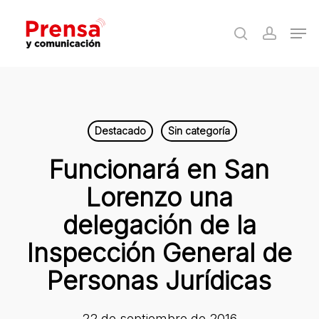
Skip
Men
to
search
accoun
Close
main
Menu
content
Destacado
Sin categoría
Funcionará en San
Lorenzo una
delegación de la
Inspección General de
Personas Jurídicas
22 de septiembre de 2016