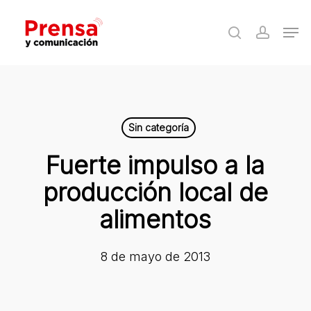
Skip
Men
to
search
accoun
Close
main
Menu
content
Sin categoría
Fuerte impulso a la
producción local de
alimentos
8 de mayo de 2013