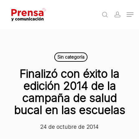
Skip
Men
to
search
accoun
Close
main
Menu
content
Sin categoría
Finalizó con éxito la
edición 2014 de la
campaña de salud
bucal en las escuelas
24 de octubre de 2014