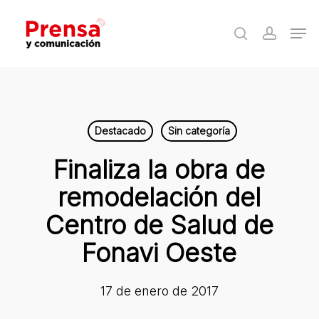
Skip
Men
to
search
accoun
Close
main
Menu
content
Destacado
Sin categoría
Finaliza la obra de
remodelación del
Centro de Salud de
Fonavi Oeste
17 de enero de 2017